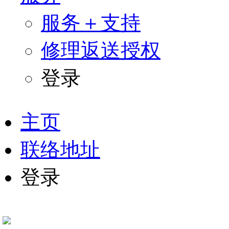
服务＋支持
修理返送授权
登录
跳
过
主页
引
导
联络地址
登录