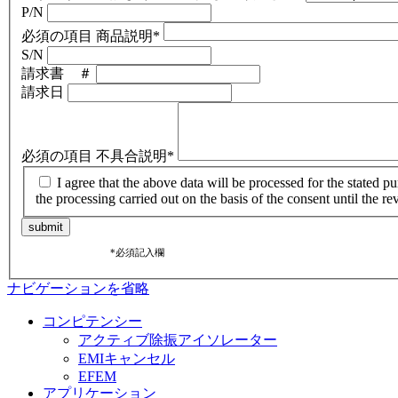
P/N
必須の項目
商品説明
*
S/N
請求書 ＃
請求日
必須の項目
不具合説明
*
I agree that the above data will be processed for the stated p
the processing carried out on the basis of the consent until the r
submit
*
必須記入欄
ナビゲーションを省略
コンピテンシー
アクティブ除振アイソレーター
EMIキャンセル
EFEM
アプリケーション