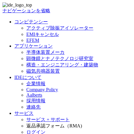
ナビゲーションを省略
コンピテンシー
アクティブ除振アイソレーター
EMIキャンセル
EFEM
アプリケーション
半導体装置メーカ
顕微鏡とナノテクノロジ研究室
構造・エンジニアリング・建築物
磁気共鳴器装置
IDEについて
企業情報
Company Policy
Aalberts
採用情報
連絡先
サービス
サービス + サポート
返品承認フォーム（RMA)
ログイン