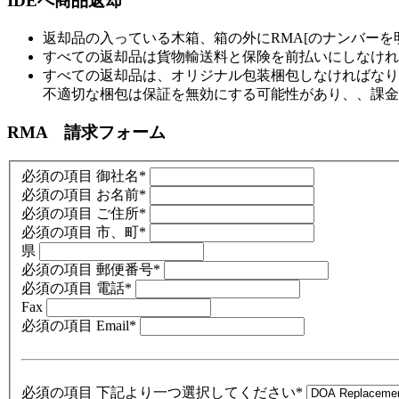
IDEへ商品返却
返却品の入っている木箱、箱の外にRMA[のナンバー
すべての返却品は貨物輸送料と保険を前払いにしなけれ
すべての返却品は、オリジナル包装梱包しなければなり
不適切な梱包は保証を無効にする可能性があり、、課金
RMA 請求フォーム
必須の項目
御社名
*
必須の項目
お名前
*
必須の項目
ご住所
*
必須の項目
市、町
*
県
必須の項目
郵便番号
*
必須の項目
電話
*
Fax
必須の項目
Email
*
必須の項目
下記より一つ選択してください
*