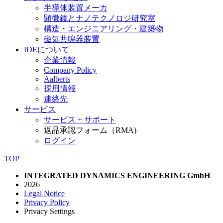
半導体装置メーカ
顕微鏡とナノテクノロジ研究室
構造・エンジニアリング・建築物
磁気共鳴器装置
IDEについて
企業情報
Company Policy
Aalberts
採用情報
連絡先
サービス
サービス + サポート
返品承認フォーム（RMA)
ログイン
TOP
INTEGRATED DYNAMICS ENGINEERING GmbH
2026
Legal Notice
Privacy Policy
Privacy Settings