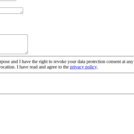
urpose and I have the right to revoke your data protection consent at any
evocation. I have read and agree to the
privacy policy
.